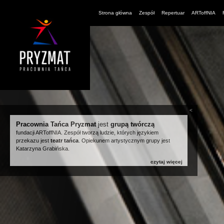
Strona główna
Zespół
Repertuar
ARToffNIA
<
Pracownia Tańca Pryzmat
jest
grupą twórczą
fundacji ARToffNIA. Zespół tworzą ludzie, których językiem
przekazu jest
teatr tańca
. Opiekunem artystycznym grupy jest
Katarzyna Grabińska.
czytaj więcej